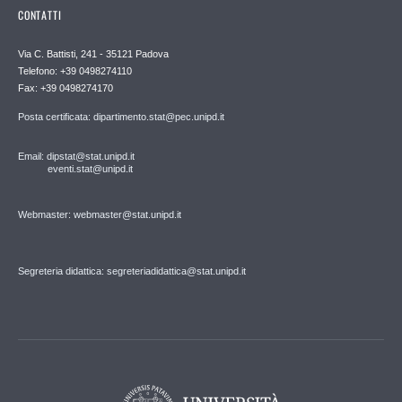
CONTATTI
Via C. Battisti, 241 - 35121 Padova
Telefono: +39 0498274110
Fax: +39 0498274170
Posta certificata: dipartimento.stat@pec.unipd.it
Email: dipstat@stat.unipd.it
eventi.stat@unipd.it
Webmaster: webmaster@stat.unipd.it
Segreteria didattica: segreteriadidattica@stat.unipd.it