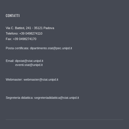
CONTATTI
Via C. Battisti, 241 - 35121 Padova
Telefono: +39 0498274110
Fax: +39 0498274170
Posta certificata: dipartimento.stat@pec.unipd.it
Email: dipstat@stat.unipd.it
eventi.stat@unipd.it
Webmaster: webmaster@stat.unipd.it
Segreteria didattica: segreteriadidattica@stat.unipd.it