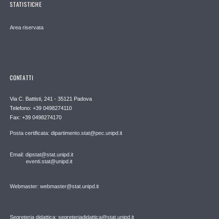
STATISTICHE
Area riservata
CONTATTI
Via C. Battisti, 241 - 35121 Padova
Telefono: +39 0498274110
Fax: +39 0498274170
Posta certificata: dipartimento.stat@pec.unipd.it
Email: dipstat@stat.unipd.it
eventi.stat@unipd.it
Webmaster: webmaster@stat.unipd.it
Segreteria didattica: segreteriadidattica@stat.unipd.it