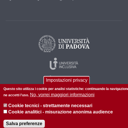
Impostazioni privacy
Questo sito utilizza i cookie per analisi statistiche: continuando la navigazion
No, vorrei maggiori informazioni
ne accetti l'uso.
Cookie tecnici - strettamente necessari
© 2026 Università di Padova - Tutti i diritti riservati
Cookie analitici - misurazione anonima audience
P.I. 00742430283 C.F. 80006480281
Salva preferenze