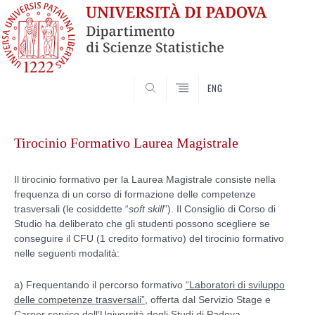
SEARCH
ENG
Skip
to
Tirocinio Formativo Laurea Magistrale
content
Il tirocinio formativo per la Laurea Magistrale consiste nella
frequenza di un corso di formazione delle competenze
trasversali (le cosiddette “
soft skill
”). Il Consiglio di Corso di
Studio ha deliberato che gli studenti possono scegliere se
conseguire il CFU (1 credito formativo) del tirocinio formativo
nelle seguenti modalità:
a) Frequentando il percorso formativo
“Laboratori di sviluppo
delle competenze trasversali”
, offerta dal Servizio Stage e
Career service dell’Università degli Studi di Padova.