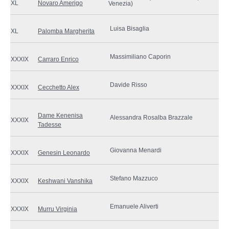
XL
Novaro Amerigo
Venezia)
Luisa Bisaglia
XL
Palomba Margherita
Massimiliano Caporin
XXXIX
Carraro Enrico
Davide Risso
XXXIX
Cecchetto Alex
Dame Kenenisa
Alessandra Rosalba Brazzale
XXXIX
Tadesse
Giovanna Menardi
XXXIX
Genesin Leonardo
Stefano Mazzuco
XXXIX
Keshwani Vanshika
Emanuele Aliverti
XXXIX
Murru Virginia