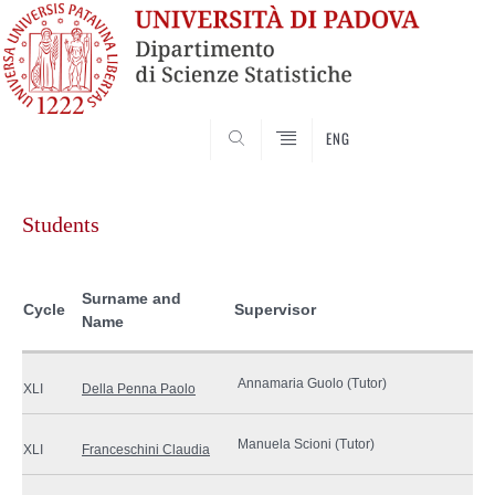
SEARCH
ENG
Skip
to
Students
content
Surname and
Cycle
Supervisor
Name
Annamaria Guolo (Tutor)
XLI
Della Penna Paolo
Manuela Scioni (Tutor)
XLI
Franceschini Claudia