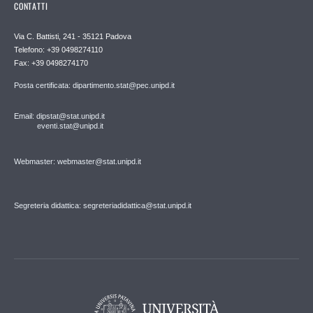
CONTATTI
Via C. Battisti, 241 - 35121 Padova
Telefono: +39 0498274110
Fax: +39 0498274170
Posta certificata: dipartimento.stat@pec.unipd.it
Email: dipstat@stat.unipd.it
eventi.stat@unipd.it
Webmaster: webmaster@stat.unipd.it
Segreteria didattica: segreteriadidattica@stat.unipd.it