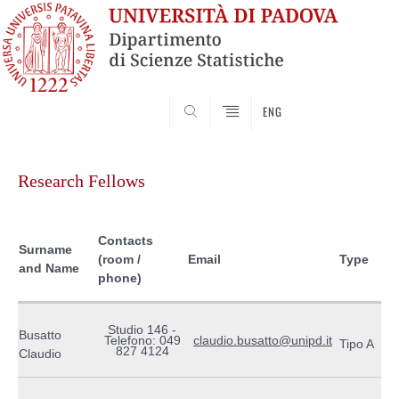
SEARCH
ENG
Skip
to
Research Fellows
content
Contacts
Surname
(room /
Email
Type
and Name
phone)
Studio 146 -
Busatto
Telefono: 049
claudio.busatto@unipd.it
Tipo A
827 4124
Claudio