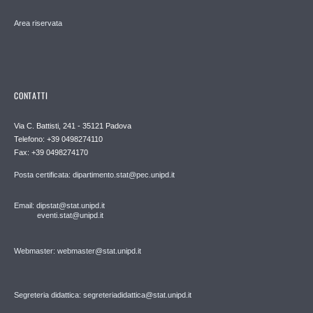
Area riservata
CONTATTI
Via C. Battisti, 241 - 35121 Padova
Telefono: +39 0498274110
Fax: +39 0498274170
Posta certificata: dipartimento.stat@pec.unipd.it
Email: dipstat@stat.unipd.it
eventi.stat@unipd.it
Webmaster: webmaster@stat.unipd.it
Segreteria didattica: segreteriadidattica@stat.unipd.it