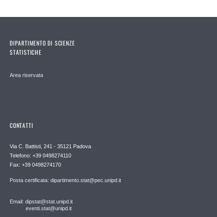
DIPARTIMENTO DI SCIENZE
STATISTICHE
Area riservata
CONTATTI
Via C. Battisti, 241 - 35121 Padova
Telefono: +39 0498274110
Fax: +39 0498274170
Posta certificata: dipartimento.stat@pec.unipd.it
Email: dipstat@stat.unipd.it
eventi.stat@unipd.it