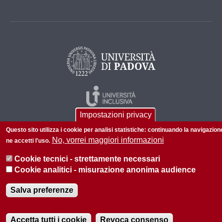
Impostazioni privacy
Questo sito utilizza i cookie per analisi statistiche: continuando la navigazion
No, vorrei maggiori informazioni
ne accetti l'uso.
Cookie tecnici - strettamente necessari
Cookie analitici - misurazione anonima audience
© 2026 Università di Padova - Tutti i diritti riservati
P.I. 00742430283 C.F. 80006480281
Salva preferenze
Accetta tutti i cookie
Revoca consenso