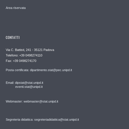
Area riservata
CONTATTI
Via C. Battisti, 241 - 35121 Padova
Telefono: +39 0498274110
Fax: +39 0498274170
Posta certificata: dipartimento.stat@pec.unipd.it
Email: dipstat@stat.unipd.it
eventi.stat@unipd.it
Webmaster: webmaster@stat.unipd.it
Segreteria didattica: segreteriadidattica@stat.unipd.it