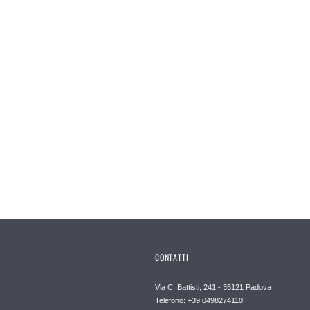
CONTATTI
Via C. Battisti, 241 - 35121 Padova
Telefono: +39 0498274110