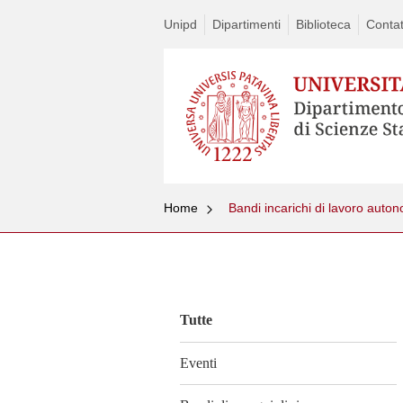
Unipd
Dipartimenti
Biblioteca
Contat
Home
Bandi incarichi di lavoro autono
Vai
al
contenuto
Tutte
Eventi