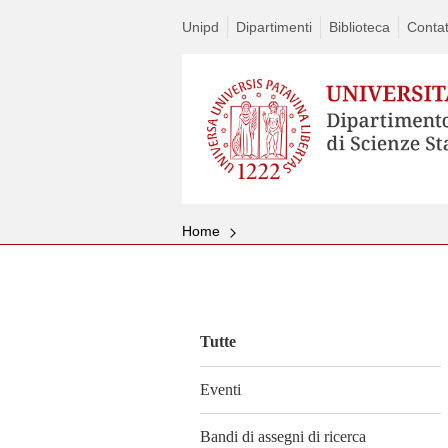
Unipd
Dipartimenti
Biblioteca
Contat
Home
Vai
al
contenuto
Tutte
Eventi
Bandi di assegni di ricerca