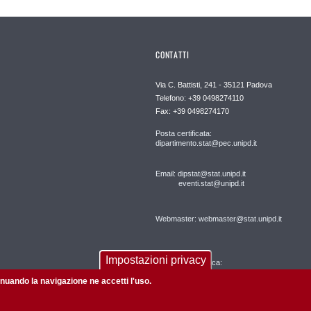
CONTATTI
Via C. Battisti, 241 - 35121 Padova
Telefono: +39 0498274110
Fax: +39 0498274170
Posta certificata:
dipartimento.stat@pec.unipd.it
Email: dipstat@stat.unipd.it
eventi.stat@unipd.it
Webmaster: webmaster@stat.unipd.it
Impostazioni privacy
Segreteria didattica:
tinuando la navigazione ne accetti l'uso.
segreteriadidattica@stat.unipd.it