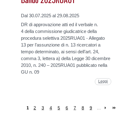
Dal 30.07.2025 al 29.08.2025
DR di approvazione atti ed il verbale n.
4 della commissione giudicatrice della
procedura selettiva 2025RUA01 - Allegato
13 per l’assunzione di n. 13 ricercatori a
tempo determinato, ai sensi dell’art. 24,
comma 3, lettera a) della Legge 30 dicembre
2010, n. 240 – 2025RUA01 pubblicato nella
GU n. 09
Leggi
1
2
3
4
5
6
7
8
9
…