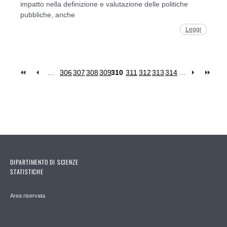
impatto nella definizione e valutazione delle politiche
pubbliche, anche
Leggi
…
306
307
308
309
310
311
312
313
314
…
Pages
DIPARTIMENTO DI SCIENZE
STATISTICHE
Area riservata