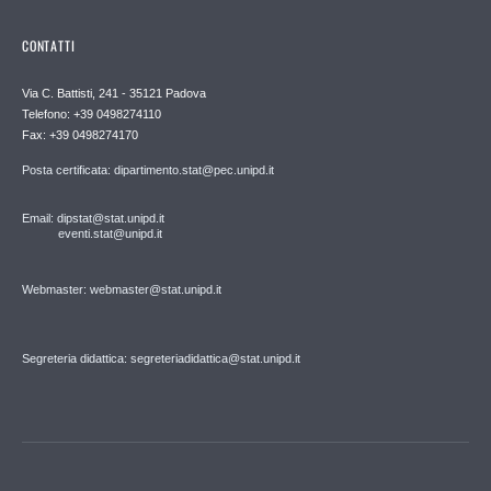
CONTATTI
Via C. Battisti, 241 - 35121 Padova
Telefono: +39 0498274110
Fax: +39 0498274170
Posta certificata: dipartimento.stat@pec.unipd.it
Email: dipstat@stat.unipd.it
eventi.stat@unipd.it
Webmaster: webmaster@stat.unipd.it
Segreteria didattica: segreteriadidattica@stat.unipd.it