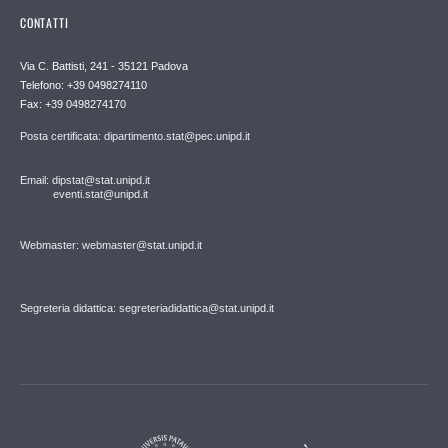
CONTATTI
Via C. Battisti, 241 - 35121 Padova
Telefono: +39 0498274110
Fax: +39 0498274170
Posta certificata: dipartimento.stat@pec.unipd.it
Email: dipstat@stat.unipd.it
eventi.stat@unipd.it
Webmaster: webmaster@stat.unipd.it
Segreteria didattica: segreteriadidattica@stat.unipd.it