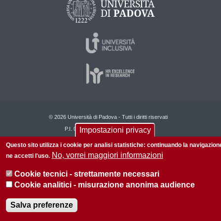
© 2026 Università di Padova - Tutti i diritti riservati
Impostazioni privacy
P.I. 00742430283 C.F. 80006480281
Questo sito utilizza i cookie per analisi statistiche: continuando la navigazion
No, vorrei maggiori informazioni
ne accetti l'uso.
Cookie tecnici - strettamente necessari
Cookie analitici - misurazione anonima audience
Salva preferenze