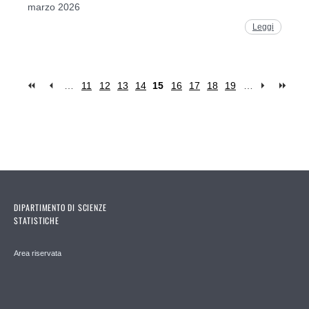
marzo 2026
Leggi
…
11
12
13
14
15
16
17
18
19
…
Pages
DIPARTIMENTO DI SCIENZE
STATISTICHE
Area riservata