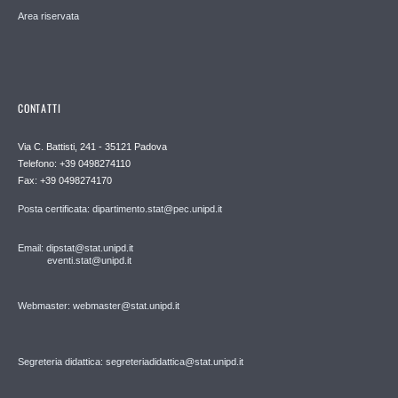
Area riservata
CONTATTI
Via C. Battisti, 241 - 35121 Padova
Telefono: +39 0498274110
Fax: +39 0498274170
Posta certificata: dipartimento.stat@pec.unipd.it
Email: dipstat@stat.unipd.it
eventi.stat@unipd.it
Webmaster: webmaster@stat.unipd.it
Segreteria didattica: segreteriadidattica@stat.unipd.it