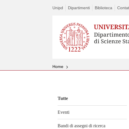
Unipd
Dipartimenti
Biblioteca
Contat
Home
Vai
al
contenuto
Tutte
Eventi
Bandi di assegni di ricerca