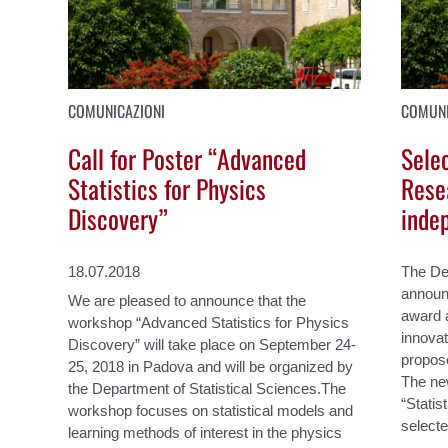
COMUNICAZIONI
COMUNI
Call for Poster “Advanced
Sele
Statistics for Physics
Rese
Discovery”
inde
18.07.2018
The Dep
announc
We are pleased to announce that the
award 
workshop “Advanced Statistics for Physics
innovat
Discovery” will take place on September 24-
propos
25, 2018 in Padova and will be organized by
The new
the Department of Statistical Sciences.The
“Statis
workshop focuses on statistical models and
select
learning methods of interest in the physics