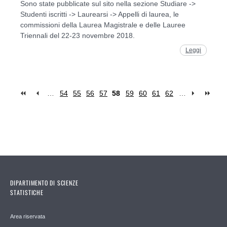
Sono state pubblicate sul sito nella sezione Studiare ->
Studenti iscritti -> Laurearsi -> Appelli di laurea, le
commissioni della Laurea Magistrale e delle Lauree
Triennali del 22-23 novembre 2018.
Leggi
…
54
55
56
57
58
59
60
61
62
…
Pages
DIPARTIMENTO DI SCIENZE
STATISTICHE
Area riservata