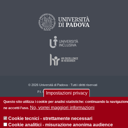
© 2026 Università di Padova - Tutti i diritti riservati
P.I. 00742430283 C.F. 80006480281
Impostazioni privacy
Questo sito utilizza i cookie per analisi statistiche: continuando la navigazion
No, vorrei maggiori informazioni
ne accetti l'uso.
Cookie tecnici - strettamente necessari
Cookie analitici - misurazione anonima audience