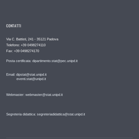
CONTATTI
Via C. Battisti, 241 - 35121 Padova
Telefono: +39 0498274110
Fax: +39 0498274170
Posta certificata: dipartimento.stat@pec.unipd.it
Email: dipstat@stat.unipd.it
eventi.stat@unipd.it
Webmaster: webmaster@stat.unipd.it
Segreteria didattica: segreteriadidattica@stat.unipd.it