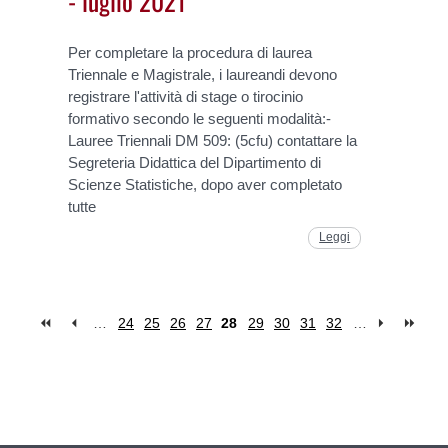
Per completare la procedura di laurea
Triennale e Magistrale, i laureandi devono
registrare l'attività di stage o tirocinio
formativo secondo le seguenti modalità:-
Lauree Triennali DM 509: (5cfu) contattare la
Segreteria Didattica del Dipartimento di
Scienze Statistiche, dopo aver completato
tutte
Leggi
…
24
25
26
27
28
29
30
31
32
…