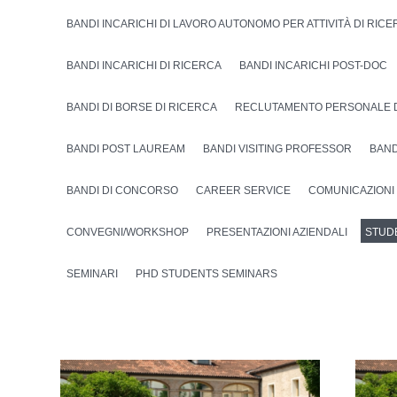
BANDI INCARICHI DI LAVORO AUTONOMO PER ATTIVITÀ DI RIC
BANDI INCARICHI DI RICERCA
BANDI INCARICHI POST-DOC
BANDI DI BORSE DI RICERCA
RECLUTAMENTO PERSONALE 
BANDI POST LAUREAM
BANDI VISITING PROFESSOR
BAND
BANDI DI CONCORSO
CAREER SERVICE
COMUNICAZIONI
CONVEGNI/WORKSHOP
PRESENTAZIONI AZIENDALI
STUD
SEMINARI
PHD STUDENTS SEMINARS