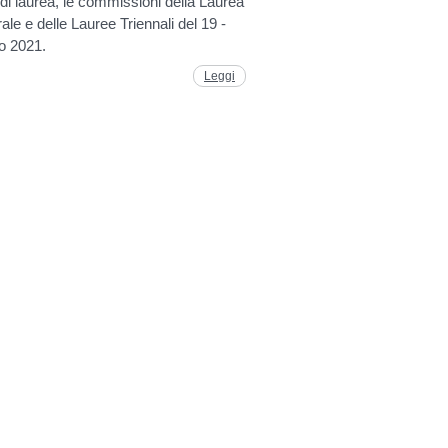
 di laurea, le commissioni della Laurea
ale e delle Lauree Triennali del 19 -
io 2021.
Leggi