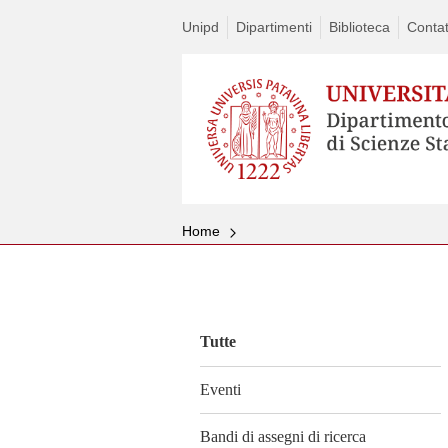
Unipd
Dipartimenti
Biblioteca
Contat
Home
Vai
al
contenuto
Tutte
Eventi
Bandi di assegni di ricerca