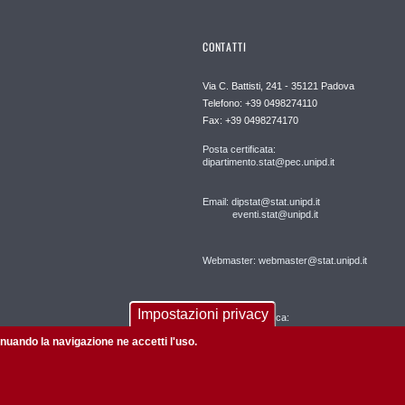
CONTATTI
Via C. Battisti, 241 - 35121 Padova
Telefono: +39 0498274110
Fax: +39 0498274170
Posta certificata:
dipartimento.stat@pec.unipd.it
Email: dipstat@stat.unipd.it
eventi.stat@unipd.it
Webmaster: webmaster@stat.unipd.it
Impostazioni privacy
Segreteria didattica:
tinuando la navigazione ne accetti l'uso.
segreteriadidattica@stat.unipd.it