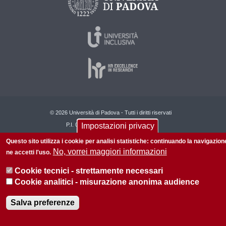
© 2026 Università di Padova - Tutti i diritti riservati
Impostazioni privacy
P.I. 00742430283 C.F. 80006480281
Questo sito utilizza i cookie per analisi statistiche: continuando la navigazion
No, vorrei maggiori informazioni
ne accetti l'uso.
Cookie tecnici - strettamente necessari
Cookie analitici - misurazione anonima audience
Salva preferenze