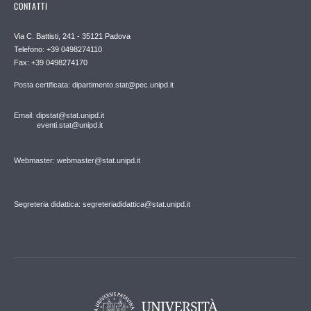
CONTATTI
Via C. Battisti, 241 - 35121 Padova
Telefono: +39 0498274110
Fax: +39 0498274170
Posta certificata: dipartimento.stat@pec.unipd.it
Email: dipstat@stat.unipd.it
eventi.stat@unipd.it
Webmaster: webmaster@stat.unipd.it
Segreteria didattica: segreteriadidattica@stat.unipd.it