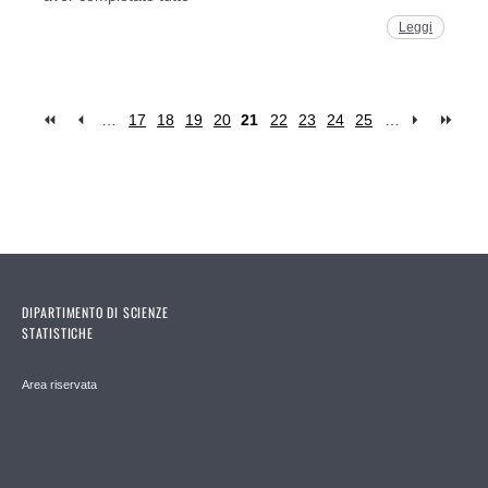
Leggi
…
17
18
19
20
21
22
23
24
25
…
Pages
DIPARTIMENTO DI SCIENZE
STATISTICHE
Area riservata