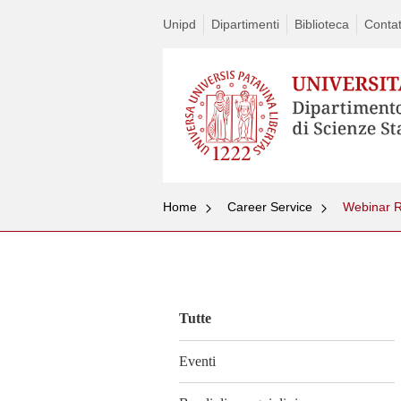
Unipd
Dipartimenti
Biblioteca
Contat
Home
Career Service
Webinar Ro
Vai
al
contenuto
Tutte
Eventi