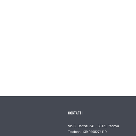
CONTATTI
Via C. Battisti, 241 - 35121 Padova
Telefono: +39 0498274110