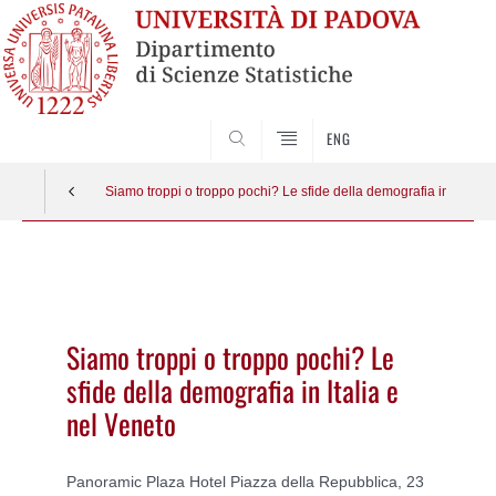
SEARCH
ENG
Siamo troppi o troppo pochi? Le sfide della demografia in Italia e
Vai
al
contenuto
Siamo troppi o troppo pochi? Le
sfide della demografia in Italia e
nel Veneto
Panoramic Plaza Hotel Piazza della Repubblica, 23