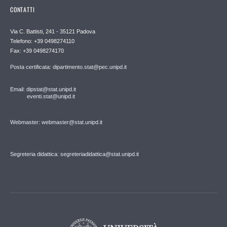
CONTATTI
Via C. Battisti, 241 - 35121 Padova
Telefono: +39 0498274110
Fax: +39 0498274170
Posta certificata: dipartimento.stat@pec.unipd.it
Email: dipstat@stat.unipd.it
eventi.stat@unipd.it
Webmaster: webmaster@stat.unipd.it
Segreteria didattica: segreteriadidattica@stat.unipd.it