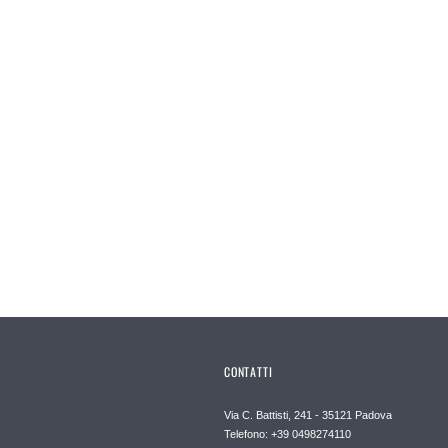
CONTATTI
Via C. Battisti, 241 - 35121 Padova
Telefono: +39 0498274110