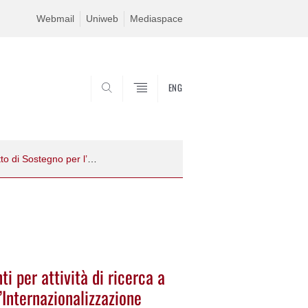
Webmail
Uniweb
Mediaspace
ENG
SEARCH
Bando per la richiesta di finanziamenti per attività di ricerca a valere sul Progetto di Sostegno per l’Internazionalizzazione (PSI)
i per attività di ricerca a
’Internazionalizzazione