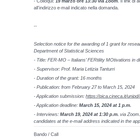
- Colloqui:
19 marzo ore 13:30 via Zoom
. Il link di
all'indirizzo e-mail indicato nella domanda.
--
Selection notice for the awarding of 1 grant for resea
Department of Statistical Sciences
- Title:
FER-MO – Italians’ FERtility MOtivations in d
- Supervisor: Prof.
Maria Letizia Tanturri
- Duration of the grant: 16 months
- Publication: from February 27 to March 15, 2024
- Application submission:
https://pica.cineca.it/unip
- Application deadline:
March 15, 2024
at 1 p.m.
- Interviews:
M
arch 19, 2024
at 1:30 p.m.
via Zoom.
candidates at the e-mail address indicated in the app
Bando / Call