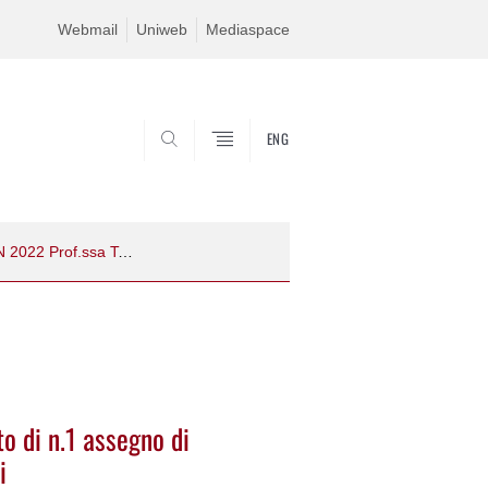
Webmail
Uniweb
Mediaspace
ENG
SEARCH
Bando di selezione per il conferimento di n.1 assegno di ricerca - PRIN 2022 Prof.ssa Tanturri
o di n.1 assegno di
i