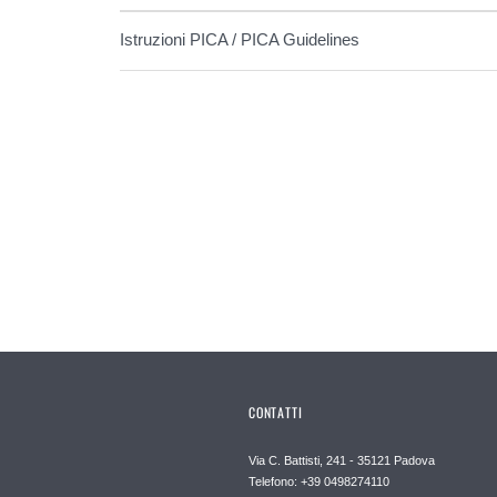
Istruzioni PICA / PICA Guidelines
CONTATTI
Via C. Battisti, 241 - 35121 Padova
Telefono: +39 0498274110