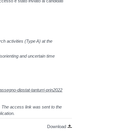
 accesso è stato inviato ai candidati
rch activities (Type A) at the
isorienting and uncertain time
d/assegno-dipstat-tanturri-prin2022
 The access link was sent to the
lication.
Download