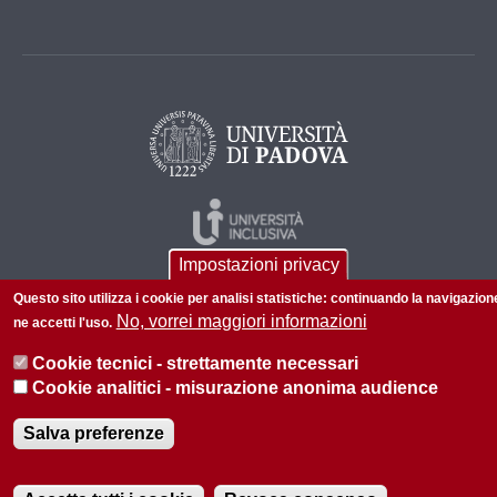
Impostazioni privacy
Questo sito utilizza i cookie per analisi statistiche: continuando la navigazion
No, vorrei maggiori informazioni
ne accetti l'uso.
Cookie tecnici - strettamente necessari
Cookie analitici - misurazione anonima audience
© 2026 Università di Padova - Tutti i diritti riservati
P.I. 00742430283 C.F. 80006480281
Salva preferenze