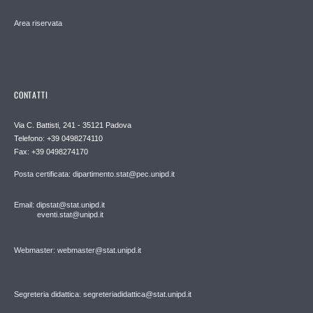
Area riservata
CONTATTI
Via C. Battisti, 241 - 35121 Padova
Telefono: +39 0498274110
Fax: +39 0498274170
Posta certificata: dipartimento.stat@pec.unipd.it
Email: dipstat@stat.unipd.it
eventi.stat@unipd.it
Webmaster: webmaster@stat.unipd.it
Segreteria didattica: segreteriadidattica@stat.unipd.it