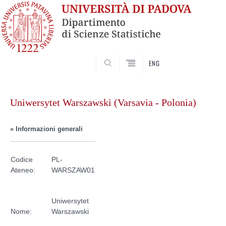
SEARCH
ENG
Skip
to
Uniwersytet Warszawski (Varsavia - Polonia)
content
» Informazioni generali
Codice
PL-
Ateneo:
WARSZAW01
Uniwersytet
Nome:
Warszawski