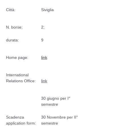
Città:
Siviglia
N. borse;
2;
durata:
9
Home page:
link
International
Relations Office:
link
30 giugno per I°
semestre
Scadenza
30 Novembre per II°
application form:
semestre