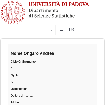
SEARCH
ENG
Skip
to
content
Nome
Ongaro Andrea
Ciclo Ordinamento:
4
Cycle:
IV
Qualification
Dottore di ricerca
At the