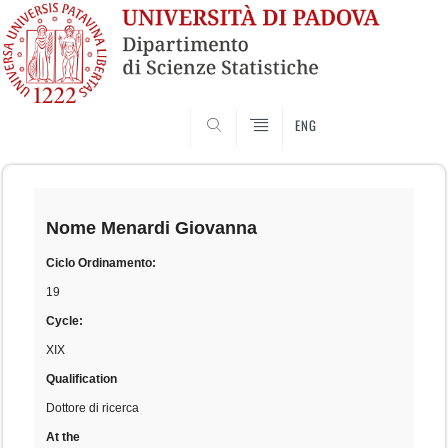
SEARCH
ENG
Skip
to
content
Nome
Menardi Giovanna
Ciclo Ordinamento:
19
Cycle:
XIX
Qualification
Dottore di ricerca
At the