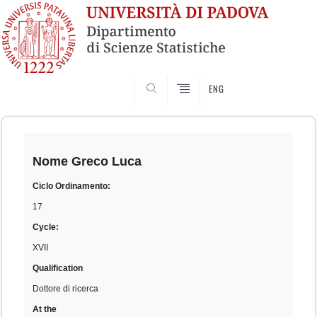
SEARCH
ENG
Skip
to
content
Nome
Greco Luca
Ciclo Ordinamento:
17
Cycle:
XVII
Qualification
Dottore di ricerca
At the