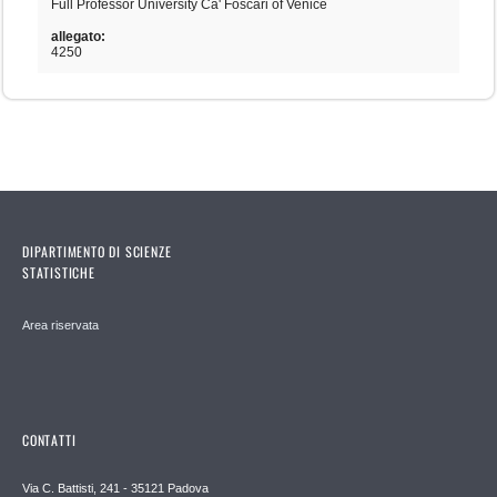
Full Professor University Ca' Foscari of Venice
allegato:
4250
DIPARTIMENTO DI SCIENZE
STATISTICHE
Area riservata
CONTATTI
Via C. Battisti, 241 - 35121 Padova