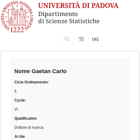
SEARCH
ENG
Skip
to
content
Nome
Gaetan Carlo
Ciclo Ordinamento:
6
Cycle:
VI
Qualification
Dottore di ricerca
At the