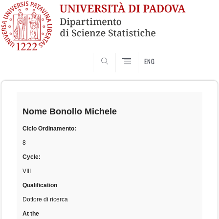
SEARCH
ENG
Skip
to
content
Nome
Bonollo Michele
Ciclo Ordinamento:
8
Cycle:
VIII
Qualification
Dottore di ricerca
At the